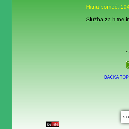
Hitna pomoć: 19
Služba za hitne i
K
BAČKA TOP