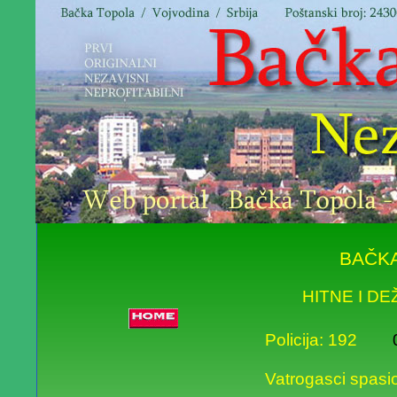
BAČK
HITNE I D
Policija: 192
024
Vatrogasci spasio